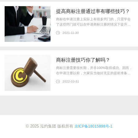
提高商标注册通过率有哪些技巧？
商标在申请注册上实际上有很多窍门的，只需学会
了这些窍门就可以在申请商标注册的情况下提升商
标注册通过率了，那么商标注册技巧有哪些呢?那就
2021-11-30
不要错过泓灼集团...
商标注册技巧你了解吗？
商标注册需要很长期，并非100%取得成功。因而，
在申请注册以前，大家应当做好充足的提前准备，
把风险性降到最少。泓灼集团小编为您详细介绍商
2022-03-31
标注册技巧。
© 2025 泓灼集团 版权所有
京ICP备18015898号-1